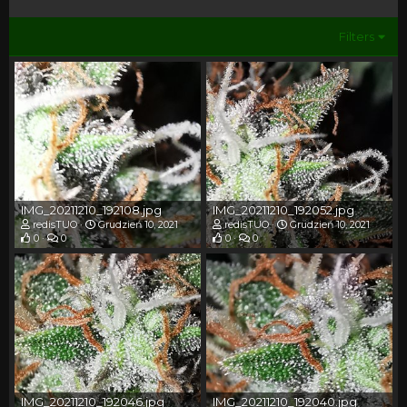
Filters
IMG_20211210_192108.jpg
IMG_20211210_192052.jpg
redisTUO
Grudzień 10, 2021
redisTUO
Grudzień 10, 2021
0
0
0
0
IMG_20211210_192046.jpg
IMG_20211210_192040.jpg