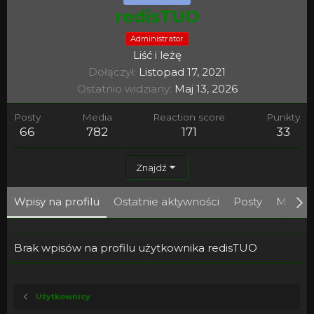
redisTUO
Administrator
Liść i leżę
Dołączył
Listopad 17, 2021
Ostatnio widziany
Maj 13, 2026
Posty
Media
Reaction score
Punkty
66
782
171
33
Znajdź
Wpisy na profilu
Ostatnie aktywności
Posty
Media
Brak wpisów na profilu użytkownika redisTUO
Użytkownicy