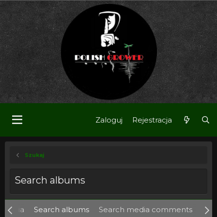
Zaloguj
Rejestracja
Szukaj
Search albums
 media
Search albums
Search media comments
Szuk