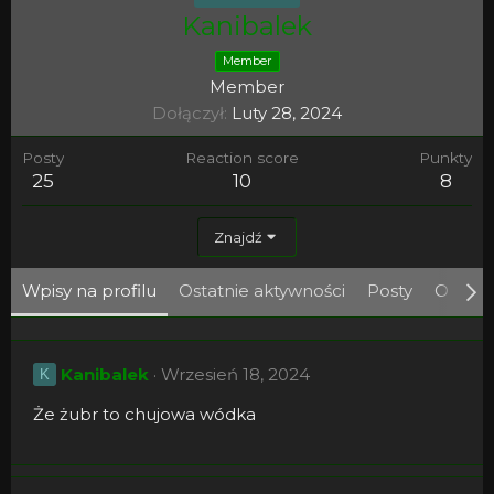
Kanibalek
Member
Member
Dołączył
Luty 28, 2024
Posty
Reaction score
Punkty
25
10
8
Znajdź
Wpisy na profilu
Ostatnie aktywności
Posty
O mni
Kanibalek
Wrzesień 18, 2024
K
Że żubr to chujowa wódka