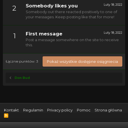
Luty 18, 2022
Somebody likes you
2
Somebody out there reacted positively to one of
your messages. Keep posting like that for more!
Luty 18, 2022
First message
1
Post a message somewhere on the site to receive
this.
Łącznie punktów: 3
Pokaż wszystkie dostępne osiągniecia
Don Bud
Kontakt
Regulamin
Privacy policy
Pomoc
Strona główna
R
S
S