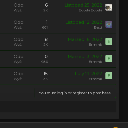
Odp
6
Listopad 25, 2022
Wyś
2K
Bobski Bobski
Odp
1
Listopad 12, 2022
Wyś
601
Besti
Odp
8
Marzec 16, 2022
E
Wyś
2K
Ermmk
Odp
0
Marzec 13, 2022
E
Wyś
986
Ermmk
Odp
15
Luty 21, 2022
E
Wyś
3K
Ermmk
You must log in or register to post here.