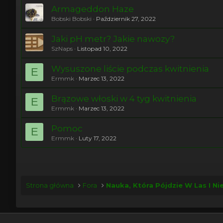
Armageddon Haze
Bobski Bobski
Październik 27, 2022
Jaki pH metr? Jakie nawozy?
SzNaps
Listopad 10, 2022
Wysuszone liście podczas kwitnienia
E
Ermmk
Marzec 13, 2022
Brązowe włoski w 4 tyg kwitnienia
E
Ermmk
Marzec 13, 2022
Pomoc
E
Ermmk
Luty 17, 2022
Strona główna
Fora
Nauka, Która Pójdzie W Las I Ni