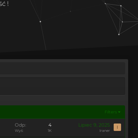
ć !
Filters
Odp
4
Lipiec 9, 2025
I
Wyś
1K
Iraner