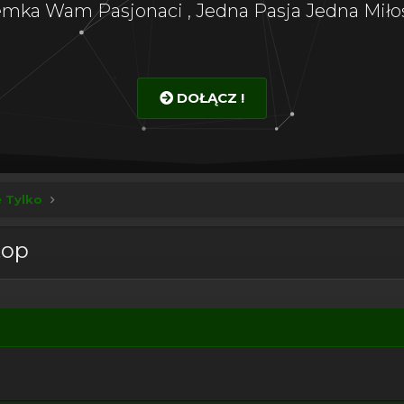
emka Wam Pasjonaci , Jedna Pasja Jedna Miłoś
DOŁĄCZ !
e Tylko
top