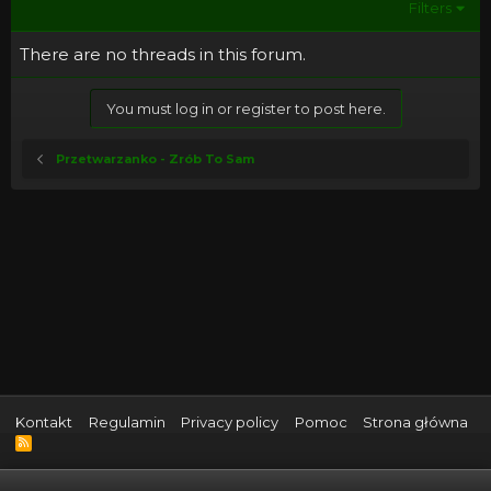
Filters
There are no threads in this forum.
You must log in or register to post here.
Przetwarzanko - Zrób To Sam
Kontakt
Regulamin
Privacy policy
Pomoc
Strona główna
R
S
S