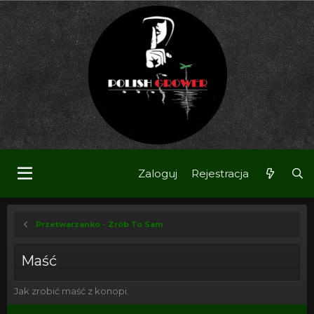
Zaloguj
Rejestracja
Przetwarzanko - Zrób To Sam
Maść
Jak zrobić maść z konopi.