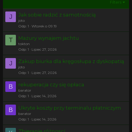
Filters
Jak sobie radzić z samotnością
J
joto
Odp
1
Wtorek o 09:19
Mazury wynajem jachtu
T
tokton
Odp
1
Lipiec 27, 2026
Zakup biurka dla kręgosłupa z dyskopatią
J
joto
Odp
1
Lipiec 27, 2026
rekuperacja czy się opłaca
B
barator
Odp
1
Lipiec 14, 2026
Ukryte koszty przy terminalu płatniczym
B
barator
Odp
1
Lipiec 14, 2026
Zbieranie różnosci