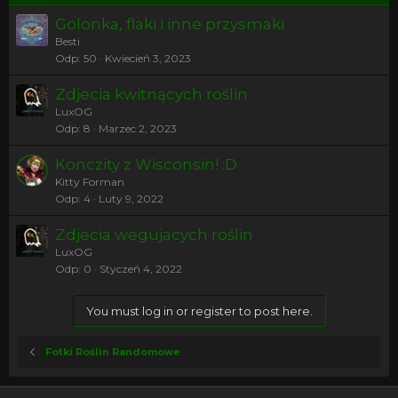
Golonka, flaki i inne przysmaki
Besti
Odp
50
Kwiecień 3, 2023
Zdjecia kwitnących roślin
LuxOG
Odp
8
Marzec 2, 2023
Konczity z Wisconsin! :D
Kitty Forman
Odp
4
Luty 9, 2022
Zdjecia wegujacych roślin
LuxOG
Odp
0
Styczeń 4, 2022
You must log in or register to post here.
Fotki Roślin Randomowe