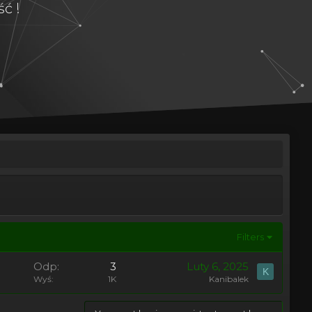
ć !
Filters
Odp
3
Luty 6, 2025
K
Wyś
1K
Kanibalek