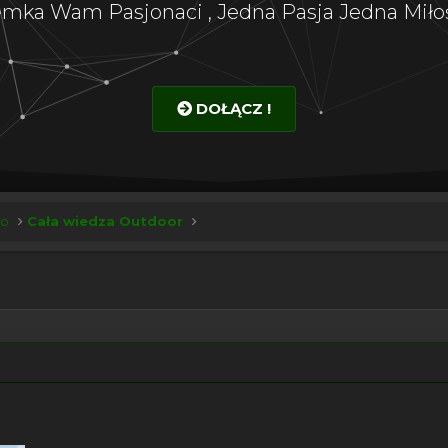
emka Wam Pasjonaci , Jedna Pasja Jedna Miłoś
DOŁĄCZ !
ko
Cała wiedza Outdoor