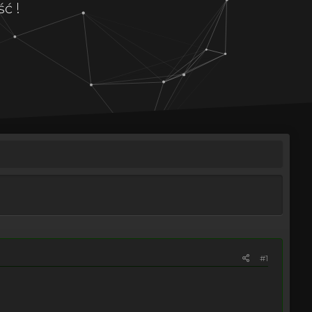
ć !
#1