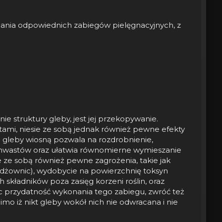
ania odpowiednich zabiegów pielęgnacyjnych, z
struktury gleby, jest jej przekopywanie.
etami, niesie ze sobą jednak również pewne efekty
e gleby wiosną pozwala na rozdrobnienie,
 chwastów oraz ułatwia równomierne wymieszanie
ze sobą również pewne zagrożenia, takie jak
żdżownic), wydobycie na powierzchnię toksyn
kładników poza zasięg korzeni roślin, oraz
c przydatność wykonania tego zabiegu, zwróć też
mimo iż nikt gleby wokół nich nie odwracana i nie