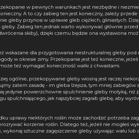
rzekopanie w pewnych warunkach jest niezbędne i niezmier
onieczny. A to czy zabieg ten jest konieczny, zależy przede
ie gleby przynosi w uprawie gleb ciężkich, gliniastych. D
 gleby. Zabieg ten jednak warto wykonywać głównie przed 
 odwrócenia skiby), dzięki czemu będzie ona wystawiona moż
eż wskazane dla przygotowania niestrukturalnej gleby pod 
gody w okresie zimy. Przekopanie jest też konieczne, jeżel
może też wymagać konieczność walki z chwastami.
iej ogólnie, przekopywanie gleby wiosną jest raczej niekor
ujmy zatem zasadę - im gleba lżejsza, tym mniej zabiegów s
ę jedynie powierzchowne spulchnienie gleby motyką, niż p
 spulchniającego, jak najszybciej zagrab glebę, aby wyrów
adku uprawy niektórych roślin może zachodzić potrzeba za
orozrywać korzenie roślin. Dlatego też, jeżeli nie mogłeś 
), wykonaj sztuczne zagęszczenie gleby używając wału lub d