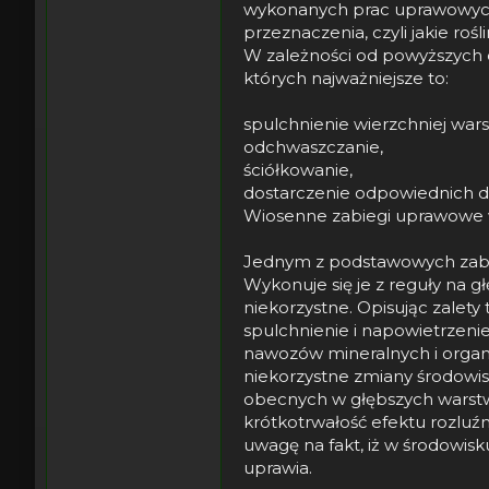
wykonanych prac uprawowych 
przeznaczenia, czyli jakie ro
W zależności od powyższych 
których najważniejsze to:
spulchnienie wierzchniej war
odchwaszczanie,
ściółkowanie,
dostarczenie odpowiednich 
Wiosenne zabiegi uprawowe w
Jednym z podstawowych zabieg
Wykonuje się je z reguły na g
niekorzystne. Opisując zalet
spulchnienie i napowietrzen
nawozów mineralnych i organi
niekorzystne zmiany środowis
obecnych w głębszych warstwa
krótkotrwałość efektu rozluź
uwagę na fakt, iż w środowisku
uprawia.