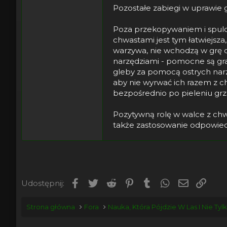
Pozostałe zabiegi w uprawie 
Poza przekopywaniem i spulc
chwastami jest tym łatwiejsza
warzywa, nie wchodzą w grę c
narzędziami - pomocne są gr
gleby za pomocą ostrych narzę
aby nie wyrwać ich razem z 
bezpośrednio po pieleniu grz
Pozytywną rolę w walce z ch
także zastosowanie odpowie
Facebook
Twitter
Reddit
Pinterest
Tumblr
WhatsApp
Email
Umie
Udostępnij:
Strona główna
Fora
Nauka, Która Pójdzie W Las I Nie Tyl