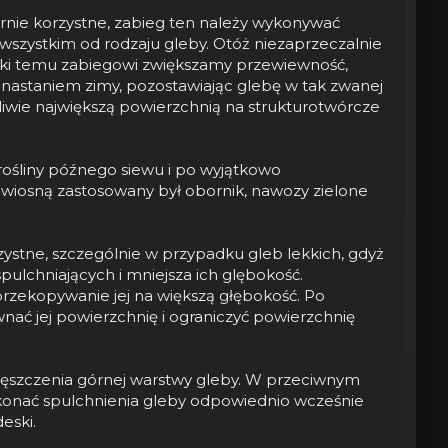
nie korzystne, zabieg ten należy wykonywać
 wszystkim od rodzaju gleby. Otóż niezaprzeczalnie
zięki temu zabiegowi zwiększamy przewiewność,
nastaniem zimy, pozostawiając glebę w tak zwanej
liwie największą powierzchnią na strukturotwórcze
rośliny późnego siewu i po wyjątkowo
i wiosną zastosowany był obornik, nawozy zielone
zystne, szczególnie w przypadku gleb lekkich, gdyż
pulchniających i mniejsza ich glębokość.
rzekopywanie jej na większą głębokość. Po
nać jej powierzchnię i ograniczyć powierzchnię
gęszczenia górnej warstwy gleby. W przeciwnym
wykonać spulchnienia gleby odpowiednio wcześnie
eski.