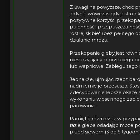
Z uwagi na powyższe, choć p
jedynie wówczas gdy jest on k
pozytywne korzyści przekopan
pulchność i przepuszczalność
"ostrej skibie" (bez pełnego
działanie mrozu.
Przekopanie gleby jest równi
niesprzyjającym przebiegu po
lub wapniowe. Zabiegu tego 
Jednakże, ujmując rzecz bardz
nadmiernie je przesusza. Stos
Zdecydowanie lepsze okaże si
wykonaniu wiosennego zabiegu
parowania.
Pamiętaj również, iż w przyp
razie gleba osiadając może p
przed siewem (3 do 5 tygodni