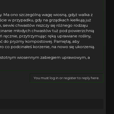
. Ma ono szczególną wagę wiosną, gdyż walka z
ście w przypadku, gdy na grządkach kiełkują już
 siewki chwastów niszczy się różnego rodzaju
dcinanie młodych chwastów tuż pod powierzchnią
 ręcznie, przytrzymując ręką uprawiane rośliny,
ać do pryzmy kompostowej. Pamiętaj, aby
o co podcinałeś korzenie, na nowo się ukorzenią.
ym istotnym wiosennym zabiegiem uprawowym, a
You must log in or register to reply here.