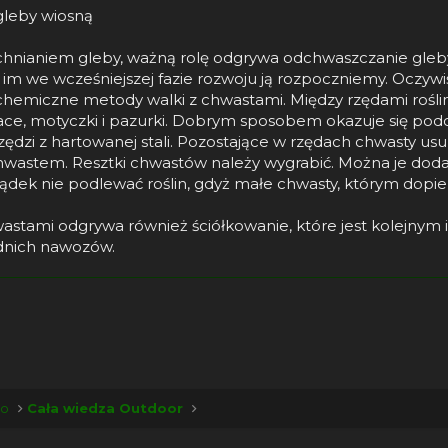
gleby wiosną
hnianiem gleby, ważną rolę odgrywa odchwaszczanie gleby
, im we wcześniejszej fazie rozwoju ją rozpoczniemy. Oczywi
hemiczne metody walki z chwastami. Między rzędami roślin,
ace, motyczki i pazurki. Dobrym sposobem okazuje się po
dzi z hartowanej stali. Pozostające w rzędach chwasty usuń
chwastem. Resztki chwastów należy wygrabić. Można je dod
ądek nie podlewać roślin, gdyż małe chwasty, którym dopier
wastami odgrywa również ściółkowanie, które jest kolejn
dnich nawozów.
ść Link
ko
Cała wiedza Outdoor