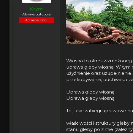
t
ę
a
t
Krym
r
y
Always outdoors
t
Administrator
e
r
Wiosna to okres wzmożonej p
uprawa gleby wiosną. W tym o
użyźnienie oraz uzupełnienie 
przekopywanie, odchwaszczani
Uprawa gleby wiosną
Uprawa gleby wiosną
To, jakie zabiegi uprawowe na
właściwości i struktury gleby 
stanu gleby po zimie (zależ