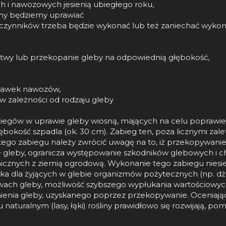
i nawozowych jesienią ubiegłego roku,
śliny będziemy uprawiać
czynników trzeba będzie wykonać lub też zaniechać wykon
stwy lub przekopanie gleby na odpowiednią głębokość,
dawek nawozów,
 zależności od rodzaju gleby
ów w uprawie gleby wiosną, mających na celu poprawienie 
łębokość szpadla (ok. 30 cm). Zabieg ten, poza licznymi zal
y tego zabiegu należy zwrócić uwagę na to, iż przekopywani
ie gleby, ogranicza występowanie szkodników glebowych i
cznych z ziemią ogrodową. Wykonanie tego zabiegu niesie 
ka dla żyjących w glebie organizmów pożytecznych (np. d
ch gleby, możliwość szybszego wypłukania wartościowych s
nienia gleby, uzyskanego poprzez przekopywanie. Oceniają
 naturalnym (lasy, łąki) rośliny prawidłowo się rozwijają, po