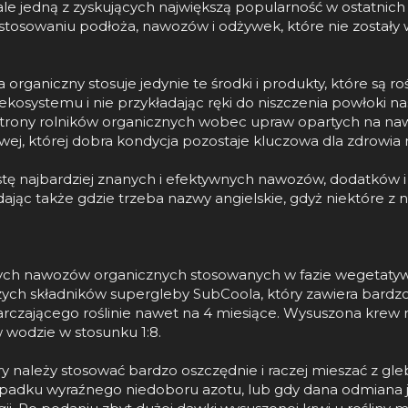
le jedną z zyskujących największą popularność w ostatnich 
ą i stosowaniu podłoża, nawozów i odżywek, które nie zos
organiczny stosuje jedynie te środki i produkty, które są
osystemu i nie przykładając ręki do niszczenia powłoki nas
trony rolników organicznych wobec upraw opartych na nawo
wej, której dobra kondycja pozostaje kluczowa dla zdrowia r
tę najbardziej znanych i efektywnych nawozów, dodatków i
ając także gdzie trzeba nazwy angielskie, gdyż niektóre z
l
ych nawozów organicznych stosowanych w fazie wegetatywne
szych składników supergleby SubCoola, który zawiera bard
rczającego roślinie nawet na 4 miesiące. Wysuszona krew 
w wodzie w stosunku 1:8.
óry należy stosować bardzo oszczędnie i raczej mieszać z g
padku wyraźnego niedoboru azotu, lub gdy dana odmiana jest