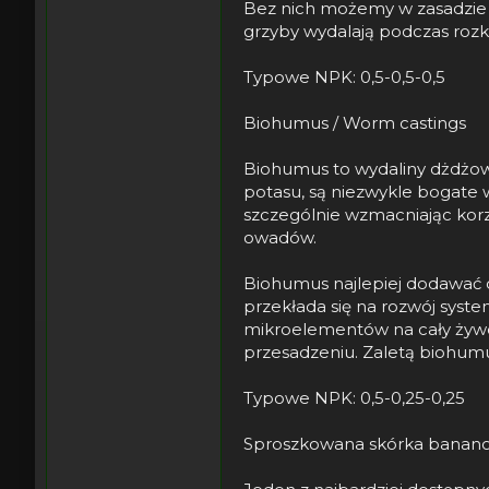
Bez nich możemy w zasadzie z
grzyby wydalają podczas rozk
Typowe NPK: 0,5-0,5-0,5
Biohumus / Worm castings
Biohumus to wydaliny dżdżown
potasu, są niezwykle bogate 
szczególnie wzmacniając korze
owadów.
Biohumus najlepiej dodawać d
przekłada się na rozwój sys
mikroelementów na cały żywot
przesadzeniu. Zaletą biohumu
Typowe NPK: 0,5-0,25-0,25
Sproszkowana skórka banan