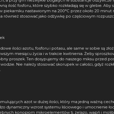
ych, a przy tym niezwykle bogatych w substancje odżywcz
ewną ilość fosforu, które szybko rozkładają się w glebie. A
c w piekarniku nastawionym na 200°C przez około 20 minut 
a również stosować jako odżywkę po częściowym rozpuszc
jek
adowe ilości azotu, fosforu i potasu, ale same w sobie są zł
szym miesiącu życia i w trakcie kwitnienia. Żeby sproszkow
obny proszek. Ten dosypujemy do naszego miksu przed pos
odzie. Nie należy stosować skorupek w całości, gdyż rozkł
.
mulujących azot w dużej ilości, który ma jedną ważną cechę
dzo dynamiczny wzrost systemu liściowego i umocnienie łody
zebnych konopiom mikroelementów tj. żelazo, wapń i moli