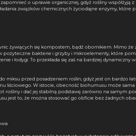
apomnieć o uprawie organicznej, gdyż rośliny współżyją z 
ładania związków chemicznych życiodajne enzymy, które po
ic żywiących się kompostem, bądź obornikiem. Mimo że zaw
w pożyteczne bakterie i grzyby i mikroelementy, które poma
nie i łodygi. To przekłada się zaś na bardziej dynamiczny w
o miksu przed posadzeniem roślin, gdyż jest on bardzo łat
temu liściowego. W istocie, obecność biohumusu może sama
 rośliny i dać jej stabilną podstawę zarówno na samym po
su jest to, że można stosować go obficie bez żadnych oba
owa