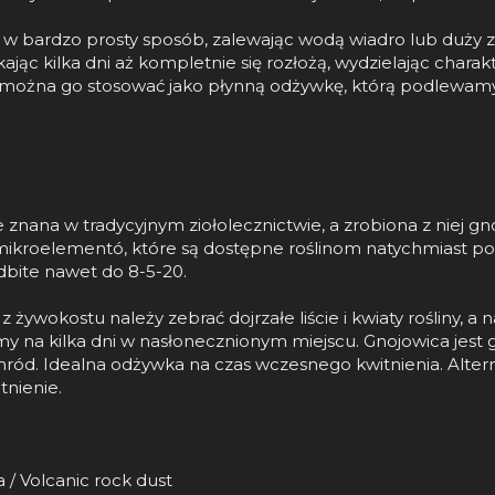
 w bardzo prosty sposób, zalewając wodą wiadro lub duży z
kając kilka dni aż kompletnie się rozłożą, wydzielając char
 można go stosować jako płynną odżywkę, którą podlewamy n
 znana w tradycyjnym ziołolecznictwie, a zrobiona z niej 
u mikroelementó, które są dostępne roślinom natychmiast po 
bite nawet do 8-5-20.
żywokostu należy zebrać dojrzałe liście i kwiaty rośliny, 
 na kilka dni w nasłonecznionym miejscu. Gnojowica jest g
ród. Idealna odżywka na czas wczesnego kwitnienia. Alter
nienie.
 / Volcanic rock dust