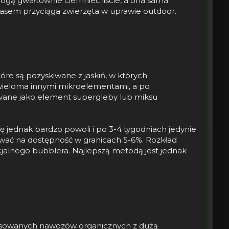
mogą gwałtownie ciemnieć liście, a ona sama
sem przyciąga zwierzęta w uprawie outdoor.
óre są pozyskiwane z jaskiń, w których
i wieloma innymi mikroelementami, a po
wane jako element supergleby lub miksu
ę jednak bardzo powoli i po 3-4 tygodniach jedynie
iwać na dostępność w granicach 5-6%. Rozkład
jalnego bubblera. Najlepszą metodą jest jednak
 stosowanych nawozów organicznych z dużą