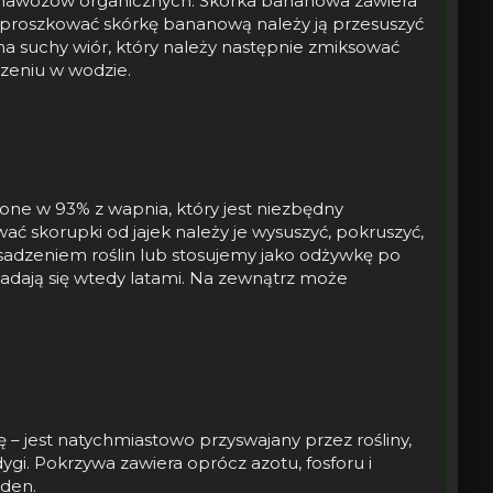
e nawozów organicznych. Skórka bananowa zawiera
by sproszkować skórkę bananową należy ją przesuszyć
na suchy wiór, który należy następnie zmiksować
zeniu w wodzie.
ożone w 93% z wapnia, który jest niezbędny
ać skorupki od jajek należy je wysuszyć, pokruszyć,
adzeniem roślin lub stosujemy jako odżywkę po
adają się wtedy latami. Na zewnątrz może
 – jest natychmiastowo przyswajany przez rośliny,
gi. Pokrzywa zawiera oprócz azotu, fosforu i
bden.