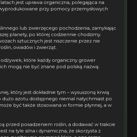
latach jest uprawa organiczna, polegająca na
tały wyprodukowane przy pomocy przemysłowych
 roślinnego lub zwierzęcego pochodzenia, zamykając
zej planety, po której codziennie chodzimy.
zach sztucznych jest niszczenie przez nie
oślin, owadów i zwierząt.
 odżywek, które każdy organiczny grower
 nich mogą nie być znane pod polską nazwą.
j, który jest dokładnie tym – wysuszoną krwią
zo dużo azotu dostępnego niemal natychmiast po
może być także stosowana w formie płynnej, a w
lebą przed posadzeniem roślin, a dodawać w trakcie
 na tyle silna i dynamiczna, że skorzysta z