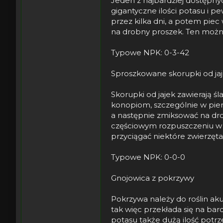
Jeden z najbardziej dostępn
gigantyczne ilości potasu i p
przez kilka dni, a potem pie
na drobny proszek. Ten możn
Typowe NPK: 0-3-42
Sproszkowane skorupki od ja
Skorupki od jajek zawierają śl
konopiom, szczególnie w pierw
a następnie zmiksować na dr
częściowym rozpuszczeniu w w
przyciągać niektóre zwierzęta
Typowe NPK: 0-0-0
Gnojowica z pokrzywy
Pokrzywa należy do roślin aku
tak więc przekłada się na bar
potasu także dużą ilość potr