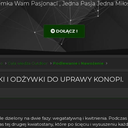
emka Wam Pasjonaci , Jedna Pasja Jedna Miłoś
DOŁĄCZ !
ko
Cała wiedza Outdoor
Podlewanie i Nawożenie
I I ODŻYWKI DO UPRAWY KONOPI.
e dzielony na dwie fazy: wegatatywną i kwitnienia. Podczas te
as tej drugiej kwiatostany, które po ścięciu i wysuszeniu ka