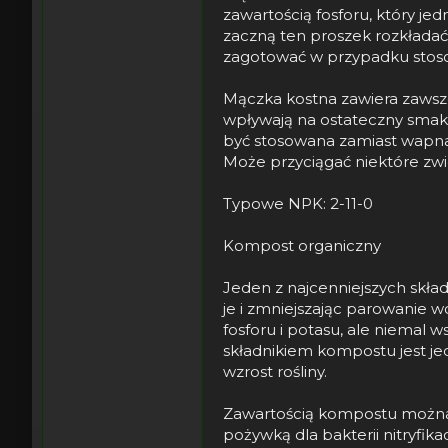
zawartością fosforu, który je
zaczną ten proszek rozkładać 
zagotować w przypadku stoso
Mączka kostna zawiera zawsze
wpływają na ostateczny smak
być stosowana zamiast wapna 
Może przyciągać niektóre zw
Typowe NPK: 2-11-0
Kompost organiczny
Jeden z najcenniejszych skła
je i zmniejszając parowanie 
fosforu i potasu, ale niemal 
składnikiem kompostu jest je
wzrost rośliny.
Zawartością kompostu można 
pożywką dla bakterii nitryfika