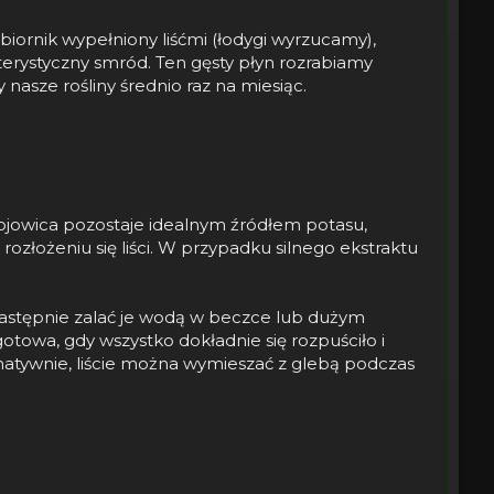
biornik wypełniony liśćmi (łodygi wyrzucamy),
akterystyczny smród. Ten gęsty płyn rozrabiamy
asze rośliny średnio raz na miesiąc.
gnojowica pozostaje idealnym źródłem potasu,
rozłożeniu się liści. W przypadku silnego ekstraktu
a następnie zalać je wodą w beczce lub dużym
otowa, gdy wszystko dokładnie się rozpuściło i
natywnie, liście można wymieszać z glebą podczas