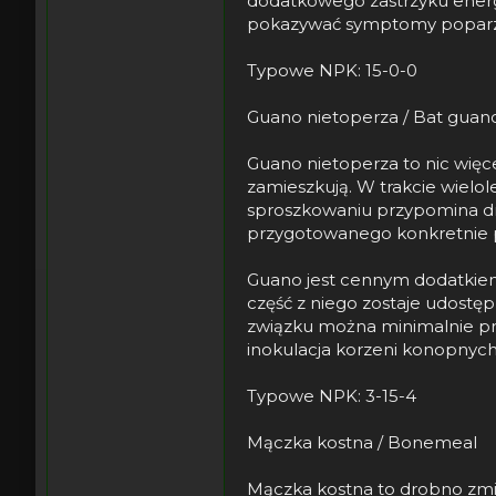
dodatkowego zastrzyku energi
pokazywać symptomy poparzen
Typowe NPK: 15-0-0
Guano nietoperza / Bat guan
Guano nietoperza to nic więce
zamieszkują. W trakcie wielo
sproszkowaniu przypomina dr
przygotowanego konkretnie 
Guano jest cennym dodatkiem 
część z niego zostaje udostę
związku można minimalnie pr
inokulacja korzeni konopnych 
Typowe NPK: 3-15-4
Mączka kostna / Bonemeal
Mączka kostna to drobno zmie