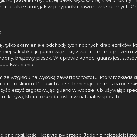
i. Po podaniu zbyt dużej dawki wysuszonej krwi u rośliny 
ia takie same, jak w przypadku nawozów sztucznych. Cza
o
j, tylko skamieniałe odchody tych nocnych drapieżników, kt
letniej kalcyfikacji guano wiąże się z wapniem, magnezem 
obny, brązowy piasek. W uprawie konopi guano jest stoso
pod kwitnienie
ze względu na wysoką zawartość fosforu, który rozkłada si
pniona roślinom. Po jakichś trzech miesiącach można oczek
zyśpieszyć zagotowując guano w wodzie lub używając spec
mikoryzą, która rozkłada fosfor w naturalny sposób.
lone rogi, kości i kopyta zwierzęce. Jeden z najczęściej