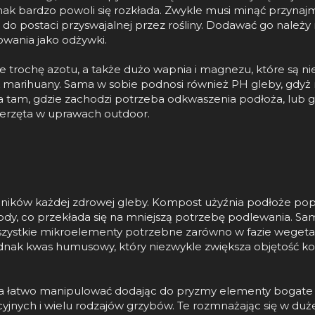
dnak bardzo powoli się rozkłada. Zwykle musi minąć przynaj
do postaci przyswajalnej przez rośliny. Dodawać go należy
wania jako odżywki.
 trochę azotu, a także dużo wapnia i magnezu, które są n
 marihuany. Sama w sobie podnosi również PH gleby, gdyż
tam, gdzie zachodzi potrzeba odkwaszenia podłoża, lub gdy
ierzęta w uprawach outdoor.
dników każdej zdrowej gleby. Kompost użyźnia podłoże popr
wody, co przekłada się na mniejszą potrzebę podlewania. S
wszystkie mikroelementy potrzebne zarówno w fazie wegetaty
dnak kwas humusowy, który niezwykle zwiększa objętość korz
łatwo manipulować dodając do pryzmy elementy bogate w po
cyjnych i wielu rodzajów grzybów. Te rozmnażając się w duże