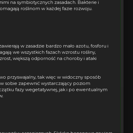
nimi na symbiotycznych zasadach. Bakterie i
magają roślinom w każdej fazie rozwoju.
ierają w zasadzie bardzo mało azotu, fosforu i
gają we wszystkich fazach wzrostu rośliny,
zrost, większą odporność na choroby i ataki
wo przyswajalny, tak więc w widoczny sposób
 w sobie zapewnić wystarczający poziom
czątku fazy wegetatywnej, jak i po ewentualnym
w.