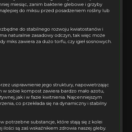
mniej miesiąc, zanim bakterie glebowe i grzyby
 najlepiej do miksu przed posadzeniem rośliny lub
iezbędne do stabilnego rozwoju kwiatostanów i
 ma naturalnie zasadowy odczyn, tak więc może
 miks zawiera za dużo torfu, czy igieł sosnowych.
zez usprawnienie jego struktury, napowietrzając
am w sobie kompost zawiera bardzo mało azotu,
wnej, jak i w fazie kwitnienia. Najcenniejszym
enia, co przekłada się na dynamiczny i stabilny
trzebne substancje, które stają się z kolei
j ilości są zaś wskaźnikiem zdrowia naszej gleby.