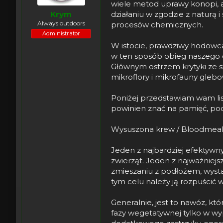
wiele metod uprawy konopi, a
a
t
działaniu w zgodzie z natur
Krym
r
y
Always outdoors
procesów chemicznych.
t
Administrator
e
r
W istocie, prawdziwy hodowca 
w ten sposób obieg naszego ek
Głównym ostrzem krytyki ze s
mikroflory i mikrofauny glebo
Poniżej przedstawiam wam lis
powinien znać na pamięć, pod
Wysuszona krew / Bloodmea
Jeden z najbardziej efektywn
zwierząt. Jeden z najważniej
zmieszaniu z podłożem, wysta
tym celu należy ją rozpuścić 
Generalnie, jest to nawóz, kt
fazy wegetatywnej tylko w wy