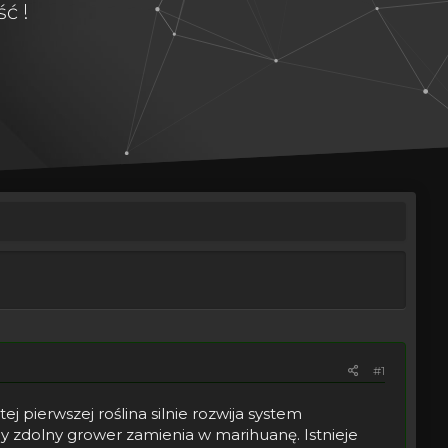
ć !
#1
j pierwszej roślina silnie rozwija system
żdy zdolny grower zamienia w marihuanę. Istnieje