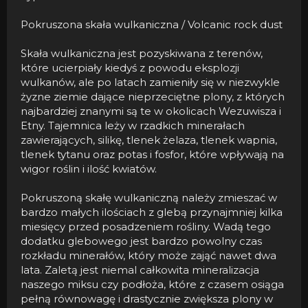
Pokruszona skała wulkaniczna / Volcanic rock dust
Skała wulkaniczna jest pozyskiwana z terenów,
które ucierpiały kiedyś z powodu eksplozji
wulkanów, ale po latach zamieniły się w niezwykle
żyzne ziemie dające nieprzeciętne plony, z których
najbardziej znanymi są te w okolicach Wezuwisza i
Etny. Tajemnica leży w rzadkich minerałach
zawierających, silikę, tlenek żelaza, tlenek wapnia,
tlenek tytanu oraz potas i fosfor, które wpływają na
wigor roślin i ilość kwiatów.
Pokruszoną skałę wulkaniczną należy zmieszać w
bardzo małych ilościach z glebą przynajmniej kilka
miesięcy przed posadzeniem rośliny. Wadą tego
dodatku glebowego jest bardzo powolny czas
rozkładu minerałów, który może zająć nawet dwa
lata. Zaletą jest niemal całkowita mineralizacja
naszego miksu czy podłoża, które z czasem osiąga
pełną równowagę i drastycznie zwiększa plony w