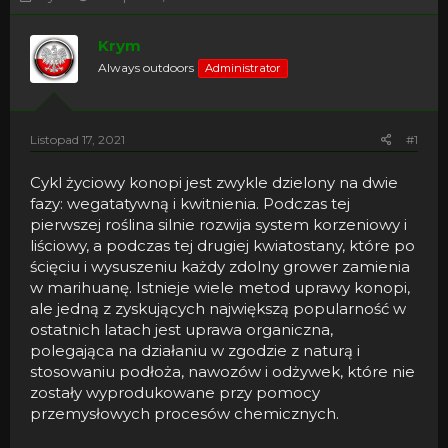
h
o
r
z
Krym
e
p
a
o
Always outdoors
Administrator
d
c
s
z
t
ę
a
t
Listopad 17, 2021
#1
r
y
t
Cykl życiowy konopi jest zwykle dzielony na dwie
e
fazy: wegatatywną i kwitnienia. Podczas tej
r
pierwszej roślina silnie rozwija system korzeniowy i
liściowy, a podczas tej drugiej kwiatostany, które po
ścięciu i wysuszeniu każdy zdolny grower zamienia
w marihuanę. Istnieje wiele metod uprawy konopi,
ale jedną z zyskujących największą popularność w
ostatnich latach jest uprawa organiczna,
polegająca na działaniu w zgodzie z naturą i
stosowaniu podłoża, nawozów i odżywek, które nie
zostały wyprodukowane przy pomocy
przemysłowych procesów chemicznych.