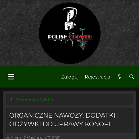
Zaloguj
Rejestracja
Cała wiedza Outdoor
ORGANICZNE NAWOZY, DODATKI I
ODŻYWKI DO UPRAWY KONOPI
T
R
Krym
Listopad 17, 2021