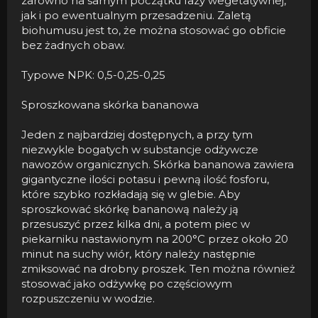
zarówno na samym początku fazy wegetatywnej,
jak i po ewentualnym przesadzeniu. Zaletą
biohumusu jest to, że można stosować go obficie
bez żadnych obaw.
Typowe NPK: 0,5-0,25-0,25
Sproszkowana skórka bananowa
Jeden z najbardziej dostępnych, a przy tym
niezwykle bogatych w substancje odżywcze
nawozów organicznych. Skórka bananowa zawiera
gigantyczne ilości potasu i pewną ilość fosforu,
które szybko rozkładają się w glebie. Aby
sproszkować skórkę bananową należy ją
przesuszyć przez kilka dni, a potem piec w
piekarniku nastawionym na 200°C przez około 20
minut na suchy wiór, który należy następnie
zmiksować na drobny proszek. Ten można również
stosować jako odżywkę po częściowym
rozpuszczeniu w wodzie.