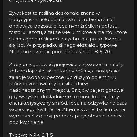
Gnojowica z żywokostu
Żywokost to roślina doskonale znana w
tradycyjnym ziołolecznictwie, a zrobiona z niej
gnojowica pozostaje idealnym źródłem potasu,
fosforu i azotu, a także wielu mikroelementó, które
są dostępne roślinom natychmiast po rozłożeniu
się liści. W przypadku silnego ekstraktu typowe
NPK może zostać podbite nawet do 8-5-20.
Żeby przygotować gnojowicę z żywokostu należy
zebrać dojrzałe liście i kwiaty rośliny, a następnie
zalać je wodą w beczce lub dużym pojemniku,
który pozostawiamy na kilka dni w
nasłonecznionym miejscu. Gnojowica jest gotowa,
gdy wszystko dokładnie się rozpuściło i czujemy
charakterystyczny smród. Idealna odżywka na czas
wczesnego kwitnienia. Alternatywnie, liście można
wymieszać z glebą podczas przygotowania miksu
pod kwitnienie.
Typowe NPK: 2-1-5