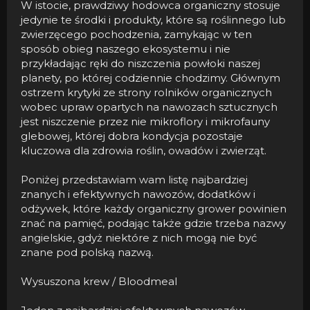
W istocie, prawdziwy hodowca organiczny stosuje
jedynie te środki i produkty, które są roślinnego lub
zwierzęcego pochodzenia, zamykając w ten
sposób obieg naszego ekosystemu i nie
przykładając ręki do niszczenia powłoki naszej
planety, po której codziennie chodzimy. Głównym
ostrzem krytyki ze strony rolników organicznych
wobec upraw opartych na nawozach sztucznych
jest niszczenie przez nie mikroflory i mikrofauny
glebowej, której dobra kondycja pozostaje
kluczowa dla zdrowia roślin, owadów i zwierząt.
Poniżej przedstawiam wam listę najbardziej
znanych i efektywnych nawozów, dodatków i
odżywek, które każdy organiczny grower powinien
znać na pamięć, podając także gdzie trzeba nazwy
angielskie, gdyż niektóre z nich mogą nie być
znane pod polską nazwą.
Wysuszona krew / Bloodmeal