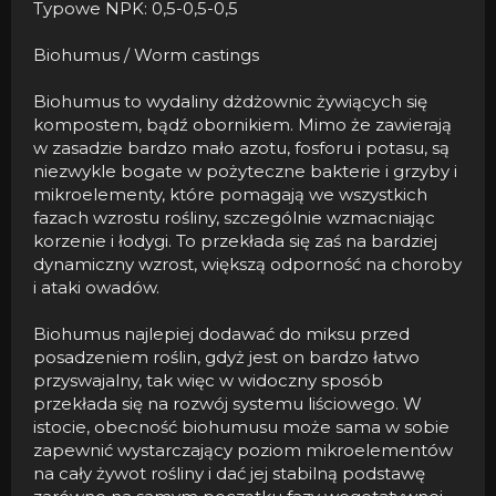
Typowe NPK: 0,5-0,5-0,5
Biohumus / Worm castings
Biohumus to wydaliny dżdżownic żywiących się
kompostem, bądź obornikiem. Mimo że zawierają
w zasadzie bardzo mało azotu, fosforu i potasu, są
niezwykle bogate w pożyteczne bakterie i grzyby i
mikroelementy, które pomagają we wszystkich
fazach wzrostu rośliny, szczególnie wzmacniając
korzenie i łodygi. To przekłada się zaś na bardziej
dynamiczny wzrost, większą odporność na choroby
i ataki owadów.
Biohumus najlepiej dodawać do miksu przed
posadzeniem roślin, gdyż jest on bardzo łatwo
przyswajalny, tak więc w widoczny sposób
przekłada się na rozwój systemu liściowego. W
istocie, obecność biohumusu może sama w sobie
zapewnić wystarczający poziom mikroelementów
na cały żywot rośliny i dać jej stabilną podstawę