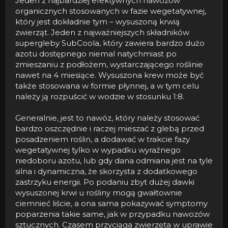
Jeden z najbardziej efektywnych nawozów
organicznych stosowanych w fazie wegetatywnej,
który jest dokładnie tym – wysuszoną krwią
zwierząt. Jeden z najważniejszych składników
supergleby SubCoola, który zawiera bardzo dużo
azotu dostępnego niemal natychmiast po
zmieszaniu z podłożem, wystarczającego roślinie
nawet na 4 miesiące. Wysuszona krew może być
także stosowana w formie płynnej, a w tym celu
należy ją rozpuścić w wodzie w stosunku 1:8.
Generalnie, jest to nawóz, który należy stosować
bardzo oszczędnie i raczej mieszać z glebą przed
posadzeniem roślin, a dodawać w trakcie fazy
wegetatywnej tylko w wypadku wyraźnego
niedoboru azotu, lub gdy dana odmiana jest na tyle
silna i dynamiczna, że skorzysta z dodatkowego
zastrzyku energii. Po podaniu zbyt dużej dawki
wysuszonej krwi u rośliny mogą gwałtownie
ciemnieć liście, a ona sama pokazywać symptomy
poparzenia takie same, jak w przypadku nawozów
sztucznych. Czasem przyciąga zwierzęta w uprawie