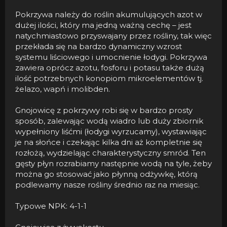
Pokrzywa należy do roślin akumulujących azot w
dużej ilości, który ma jedną ważną cechę – jest
natychmiastowo przyswajany przez rośliny, tak więc
przekłada się na bardzo dynamiczny wzrost
systemu liściowego i umocnienie łodygi. Pokrzywa
zawiera oprócz azotu, fosforu i potasu także dużą
ilość potrzebnych konopiom mikroelementów tj.
żelazo, wapń i molibden.
Gnojowicę z pokrzywy robi się w bardzo prosty
sposób, zalewając wodą wiadro lub duży zbiornik
wypełniony liśćmi (łodygi wyrzucamy), wystawiając
je na słońce i czekając kilka dni aż kompletnie się
rozłożą, wydzielając charakterystyczny smród. Ten
gęsty płyn rozrabiamy następnie wodą na tyle, żeby
można go stosować jako płynną odżywkę, którą
podlewamy nasze rośliny średnio raz na miesiąc.
Typowe NPK: 4-1-1