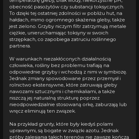
temperaturę gleby, brak wody, niekorzystne pH,
obecność pasożytów czy substancji toksycznych.
To dzięki tej ostatniej zdolności w pobliżu hut, na
hałdach, mimo ogromnego skażenia gleby, także
jest zielono. Grzyby niczym filtr zatrzymują metale
ciężkie, unieruchamiając toksyny w swoich
strzępkach, co zapobiega zatruciu roślinnego
partnera.
W warunkach niezakłóconych działalnością
człowieka, rośliny bez problemu trafiają na
odpowiednie grzyby i wchodzą z nimi w symbiozę.
Jednak zmiany spowodowane przez przemysł i
rolnictwo ekstensywne, które zatruwają gleby
nawozami sztucznymi i chemikaliami, a także
niszczą jej naturalną strukturę poprzez
nieodpowiedzialnie stosowaną orkę, zaburzają lub
wręcz eliminują ten związek.
Na przykład grunty, które były kiedyś polami
uprawnymi, są bogate w związki azotu. Jednak
próby zalesiania takich terenów nie zawsze kończą