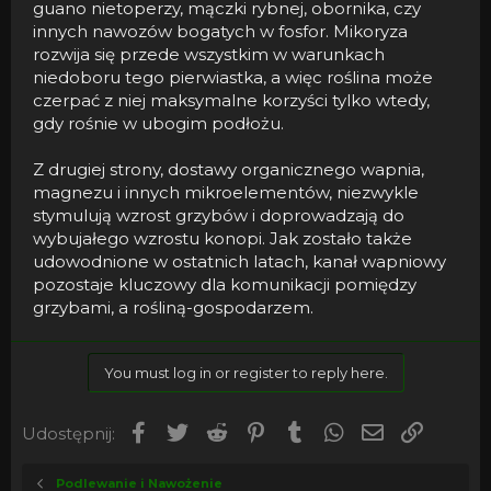
guano nietoperzy, mączki rybnej, obornika, czy
innych nawozów bogatych w fosfor. Mikoryza
rozwija się przede wszystkim w warunkach
niedoboru tego pierwiastka, a więc roślina może
czerpać z niej maksymalne korzyści tylko wtedy,
gdy rośnie w ubogim podłożu.
Z drugiej strony, dostawy organicznego wapnia,
magnezu i innych mikroelementów, niezwykle
stymulują wzrost grzybów i doprowadzają do
wybujałego wzrostu konopi. Jak zostało także
udowodnione w ostatnich latach, kanał wapniowy
pozostaje kluczowy dla komunikacji pomiędzy
grzybami, a rośliną-gospodarzem.
You must log in or register to reply here.
Facebook
Twitter
Reddit
Pinterest
Tumblr
WhatsApp
Email
Umieść 
Udostępnij:
Podlewanie i Nawożenie