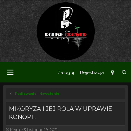
Zaloguj
Rejestracja
Podlewanie i Nawożenie
MIKORYZA I JEJ ROLA W UPRAWIE
KONOPI .
T
R
Krym
Listopad 19, 2021