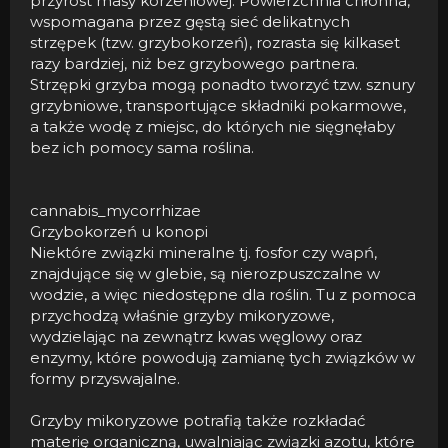
przyrost masy korzeniowej. Powierzchnia chłonna,
wspomagana przez gęstą sieć delikatnych
strzępek (tzw. grzybokorzeń), rozrasta się kilkaset
razy bardziej, niż bez grzybowego partnera.
Strzępki grzyba mogą ponadto tworzyć tzw. sznury
grzybniowe, transportujące składniki pokarmowe,
a także wodę z miejsc, do których nie sięgnęłaby
bez ich pomocy sama roślina.
cannabis_mycorrhizae
Grzybokorzeń u konopi
Niektóre związki mineralne tj. fosfor czy wapń,
znajdujące się w glebie, są nierozpuszczalne w
wodzie, a więc niedostępne dla roślin. Tu z pomoca
przychodzą właśnie grzyby mikoryzowe,
wydzielając na zewnątrz kwas węglowy oraz
enzymy, które powodują zamianę tych związków w
formy przyswajalne.
Grzyby mikoryzowe potrafią także rozkładać
materię organiczną, uwalniając związki azotu, które