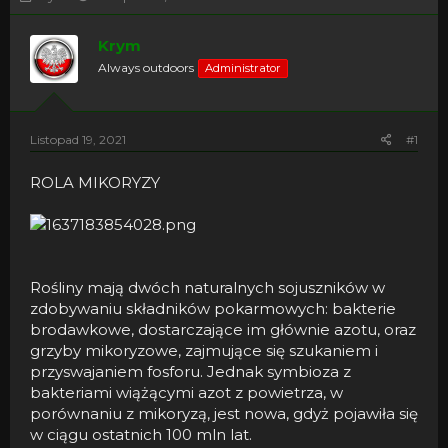
h
o
r
z
Krym
e
p
a
o
Always outdoors
Administrator
d
c
s
z
t
ę
a
t
Listopad 19, 2021
#1
r
y
t
ROLA MIKORYZY
e
r
Rośliny mają dwóch naturalnych sojuszników w
zdobywaniu składników pokarmowych: bakterie
brodawkowe, dostarczające im głównie azotu, oraz
grzyby mikoryzowe, zajmujące się szukaniem i
przyswajaniem fosforu. Jednak symbioza z
bakteriami wiążącymi azot z powietrza, w
porównaniu z mikoryzą, jest nowa, gdyż pojawiła się
w ciągu ostatnich 100 mln lat.