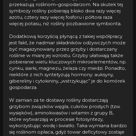
przekazują roślinom–gospodarzom. Na skutek tej
symbiozy rośliny pobierają blisko dwa razy więcej
azotu, cztery razy więcej fosforu i półtora raza
więcej potasu, niż rośliny pozbawione symbionta.
Dodatkową korzyścią płynącą z takiej współpracy
jest fakt, że nadmiar składników odżywczych może
być magazynowany przez grzyby i dostarczany
roślinie w miarę jej wzrostu. Grzyby ułatwiają także
pobieranie wielu kluczowych mikroelementów, np.
cynku, siarki, magnezu, żelaza czy miedzi. Ponadto,
niektóre z nich syntetyzują hormony: auksyny,
gibereliny i cytokininy, „wstrzykując” je do komórek
gospodarza.
W zamian za te dostawy rośliny dostarczają
grzybom związków węgla, cukrów prostych (tzw.
wysięków), aminokwasów i witamin z grupy B,
które wytwarzają w procesie fotosyntezy,
wykorzystując wodę i światło. Taka wymiana bardzo
się roślinom opłaca, gdyż towar deficytowy zostaje