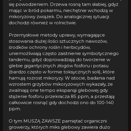
się powodzeniem. Drzewa rosną tam słabiej, gdyż
mając w bród pokarmu, niechętnie wchodzą w
mikoryzowy związek. Do analogicznej sytuacji
dochodzi również w rolnictwie.
Przemysłowe metody uprawy, wymagające
stosowania dużej ilości sztucznych nawozów,
środków ochrony roślin i herbicydów,
uniemożliwiają często zaistnienie symbiotycznego
tandemu, gdyż doprowadzają do tworzenie w
glebie gigantycznych złogów fosforu i potasu
(bardzo często w formie toksycznych soli), które
hamują rozrost mikoryzy. W istocie, badania nad
wzrostem grzybów mikoryzowych wykazały, że
zwalniają one tempo ekspansji glebowej gdy
stężenie fosforu przekracza 85 ppm, a przestają
całkowicie rosnąć gdy dochodzi ono do 100-140
ppm.
O tym MUSZĄ ZAWSZE pamiętać organiczni
growerzy, których miks glebowy zawiera dużo