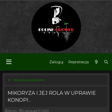
Zaloguj
Rejestracja
Cała wiedza Outdoor
MIKORYZA I JEJ ROLA W UPRAWIE
KONOPI .
T
R
Krym
Listopad 17, 2021