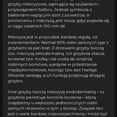
grzyby mikoryzowe, zajmujące się szukaniem i
przyswajaniem fosforu. Jednak symbioza z
bakteriami wiążącymi azot z powietrza, w
porównaniu z mikoryzą, jest nowa, gdyż pojawiła się
w ciągu ostatnich 100 mln lat.
Mikoryza jest w przyrodzie bardziej regułą, niż
ewenementem. Niemal 90% roślin zielonych żyje z
grzybami za pan brat. Z drzewami grzyby tworzą
tzw. mikoryzę ektodermalną. Ich grzybnia otacza
korzenie tzw. mufką i nie wnika do wnętrza
roślinnych komórek, a jedynie w przestrzenie
międzykomórkowe, tworząc tzw. sieć Hartiga.
Włośniki zanikają, a ich funkcję przejmują strzępki
grzybni.
Inne grzyby tworzą mikoryzę endodermalną – tu
grzybnia penetruje komórki korzenia – którą
znajdziemy u większości jednorocznych roślin
zielnych i krzewów, w tym u konopi. Związek ten
jest o wiele bardziej rozpowszechniony i może być