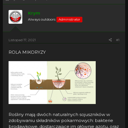
h
o
r
z
Krym
e
p
a
o
Always outdoors
Administrator
d
c
s
z
t
ę
a
t
Listopad 17, 2021
#1
r
y
t
ROLA MIKORYZY
e
r
Rośliny mają dwóch naturalnych sojuszników w
zdobywaniu składników pokarmowych: bakterie
brodawkowe, dostarczające im głównie azotu, oraz