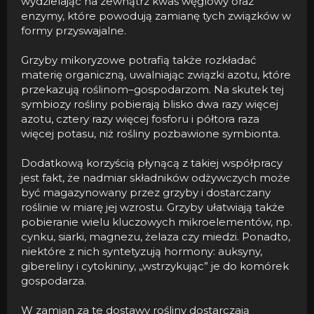
wydzielając na zewnątrz kwas węglowy oraz
enzymy, które powodują zamianę tych związków w
formy przyswajalne.
Grzyby mikoryzowe potrafią także rozkładać
materię organiczną, uwalniając związki azotu, które
przekazują roślinom–gospodarzom. Na skutek tej
symbiozy rośliny pobierają blisko dwa razy więcej
azotu, cztery razy więcej fosforu i półtora raza
więcej potasu, niż rośliny pozbawione symbionta.
Dodatkową korzyścią płynącą z takiej współpracy
jest fakt, że nadmiar składników odżywczych może
być magazynowany przez grzyby i dostarczany
roślinie w miarę jej wzrostu. Grzyby ułatwiają także
pobieranie wielu kluczowych mikroelementów, np.
cynku, siarki, magnezu, żelaza czy miedzi. Ponadto,
niektóre z nich syntetyzują hormony: auksyny,
gibereliny i cytokininy, „wstrzykując” je do komórek
gospodarza.
W zamian za te dostawy rośliny dostarczają