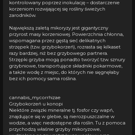
kontrolowany poprzez inokulację – dostarczenie
korzeniom rozwijającej się rośliny świeżych
zarodników.
Największą zaletą mikoryzy jest gigantyczny
przyrost masy korzeniowej. Powierzchnia chłonna,
wspomagana przez gęstą sieć delikatnych
strzępek (tzw. grzybokorzeń), rozrasta się kilkaset
razy bardziej, niż bez grzybowego partnera.
Strzępki grzyba mogą ponadto tworzyć tzw. sznury
grzybniowe, transportujące składniki pokarmowe,
a także wodę z miejsc, do których nie sięgnęłaby
bez ich pomocy sama roślina.
cannabis_mycorrhizae
Grzybokorzeń u konopi
Niektóre związki mineralne tj. fosfor czy wapń,
znajdujące się w glebie, są nierozpuszczalne w
wodzie, a więc niedostępne dla roślin. Tu z pomoca
przychodzą właśnie grzyby mikoryzowe,