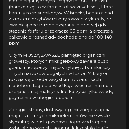
glebie gigantycznych złogów fosforu i potasu
(bardzo często w formie toksycznych soli), które
hamują rozrost mikoryzy. W istocie, badania nad
wzrostem grzybów mikoryzowych wykazały, że
zwalniają one tempo ekspansji glebowej gdy
stężenie fosforu przekracza 85 ppm, a przestają
całkowicie rosnąć gdy dochodzi ono do 100-140
ppm.
O tym MUSZĄ ZAWSZE pamiętać organiczni
growerzy, których miks glebowy zawiera dużo
guano nietoperzy, mączki rybnej, obornika, czy
innych nawozów bogatych w fosfor. Mikoryza
rozwija się przede wszystkim w warunkach
niedoboru tego pierwiastka, a więc roślina może
czerpać z niej maksymalne korzyści tylko wtedy,
gdy rośnie w ubogim podłożu.
Z drugiej strony, dostawy organicznego wapnia,
magnezu i innych mikroelementów, niezwykle
stymulują wzrost grzybów i doprowadzają do
wybujałego wzrostu konopi. Jak zostało także