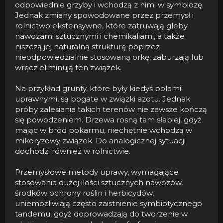
odpowiednie grzyby i wchodzą z nimi w symbiozę.
Jednak zmiany spowodowane przez przemysł i
rolnictwo ekstensywne, które zatruwają gleby
nawozami sztucznymi i chemikaliami, a także
niszczą jej naturalną strukturę poprzez
nieodpowiedzialnie stosowaną orkę, zaburzają lub
wręcz eliminują ten związek.
Na przykład grunty, które były kiedyś polami
uprawnymi, są bogate w związki azotu. Jednak
próby zalesiania takich terenów nie zawsze kończą
się powodzeniem. Drzewa rosną tam słabiej, gdyż
mając w bród pokarmu, niechętnie wchodzą w
mikoryzowy związek. Do analogicznej sytuacji
dochodzi również w rolnictwie.
Przemysłowe metody uprawy, wymagające
stosowania dużej ilości sztucznych nawozów,
środków ochrony roślin i herbicydów,
uniemożliwiają często zaistnienie symbiotycznego
tandemu, gdyż doprowadzają do tworzenie w