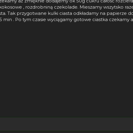
ekamy aż zmięknie dodajemy ok 50g cukru całość rozcieram
i kokosowe , rozdrobniną czekolade. Mieszamy wszytsko raze
sta. Tak przygotwane kulki ciasta odkładamy na papierze do
5 min . Po tym czasie wyciągamy gotowe ciastka czekamy a