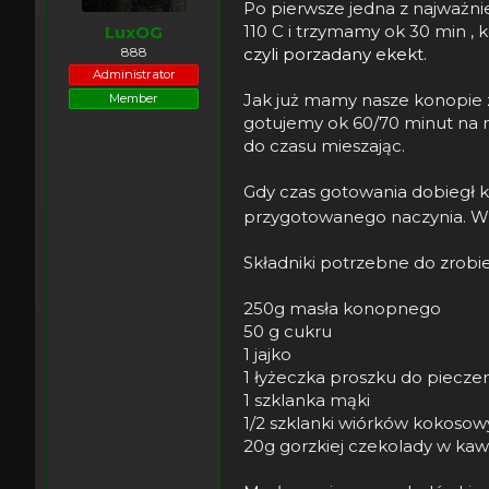
t
ę
Po pierwsze jedna z najważni
a
t
110 C i trzymamy ok 30 min , 
LuxOG
r
y
888
czyli porzadany ekekt.
t
Administrator
e
r
Jak już mamy nasze konopie 
Member
gotujemy ok 60/70 minut na 
do czasu mieszając.
Gdy czas gotowania dobiegł k
przygotowanego naczynia. Wk
Składniki potrzebne do zrobie
250g masła konopnego
50 g cukru
1 jajko
1 łyżeczka proszku do piecze
1 szklanka mąki
1/2 szklanki wiórków kokoso
20g gorzkiej czekolady w ka