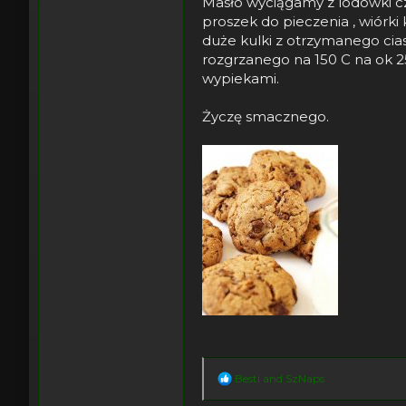
Masło wyciągamy z lodówki cz
proszek do pieczenia , wiórk
duże kulki z otrzymanego cia
rozgrzanego na 150 C na ok 2
wypiekami.
Życzę smacznego.
R
Besti
and
SzNaps
e