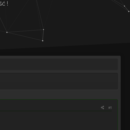
ć !
#1