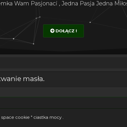
emka Wam Pasjonaci , Jedna Pasja Jedna Miłoś
DOŁĄCZ !
otwanie masła.
 space cookie " ciastka mocy .