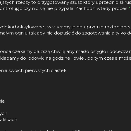
ejszych rzeczy to przygotowany szusz który uprzednio skr
kontrolując czy nic się nie przypala. Zachodzi wtedy proces
"
zdekarboksylowane , wrzucamy je do uprzenio roztopione
małym ogniu tak aby nie dopuścić do zagotowania a tylko 
ońca czekamy dłuższą chwilę aby masło ostygło i odcedzamy 
ładamy do lodówki na godzine , dwie , po tym czasie mo
nia swoich pierwszych ciastek.
nia
wych
wakłkach