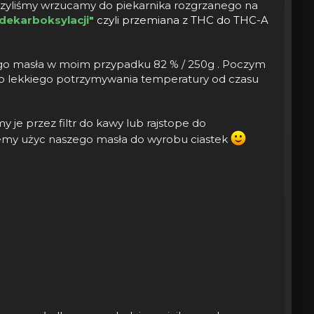
uszyliśmy wrzucamy do piekarnika rozgrzanego na
dekarboksylacji"
czyli przemiana z THC do THC-A
go masła w moim przypadku 82 % / 250g . Poczym
do lekkiego potrzymywania temperatury od czasu
je przez filtr do kawy lub rajstope do
żemy użyc naszego masła do wyrobu ciastek