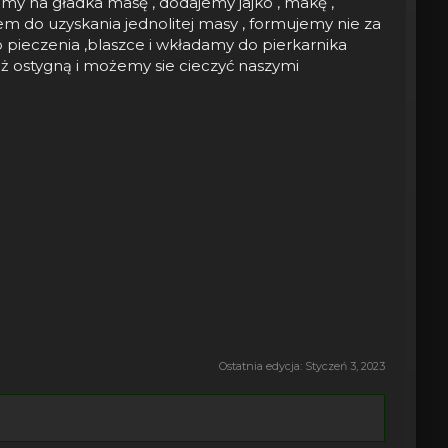
y na gładka masę , dodajemy jajko , makę ,
m do uzyskania jednolitej masy , formujemy nie za
 pieczenia ,blaszce i wkładamy do pierkarnika
ż ostygną i możemy sie cieczyć naszymi
Ostatnia edycja:
Styczeń 3, 2023