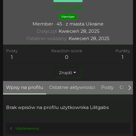
Lilitgabs
Member
Member
·
45
·
z miasta
Ukraine
Dołączył
Kwiecień 28, 2025
Ostatnio widziany
Kwiecień 28, 2025
Posty
Reaction score
Punkty
1
0
1
Znajdź
Wpisy na profilu
Ostatnie aktywności
Posty
O mni
Brak wpisów na profilu użytkownika Lilitgabs
Użytkownicy