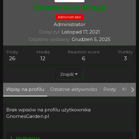
GnomesGarden.pl
Administrator
Administrator
Dołączył
Listopad 17, 2021
Ostatnio widziany
Grudzień 5, 2025
Posty
Media
Reaction score
Punkty
26
12
6
3
Znajdź
Wpisy na profilu
Ostatnie aktywności
Posty
Media
Brak wpisów na profilu użytkownika
GnomesGarden.pl
Użytkownicy