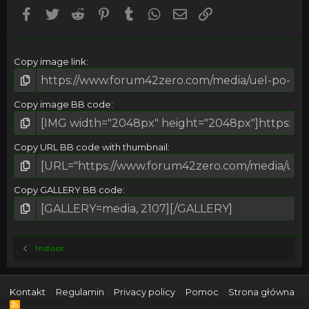
(
Facebook
Twitter
Reddit
Pinterest
Tumblr
WhatsApp
Email
Umieść Link
s
)
Copy image link
Copy image BB code
Copy URL BB code with thumbnail
Copy GALLERY BB code
Indoor
Kontakt
Regulamin
Privacy policy
Pomoc
Strona główna
R