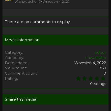
chwastuho
Wrzesień 4, 2022
There are no comments to display.
Media information
Category
Indoor
Added by
chwastuho
Date added
Wrzesień 4, 2022
View count
360
Comment count
0
0
Rating
,
0 ratings
0
0
s
Share this media
t
a
r