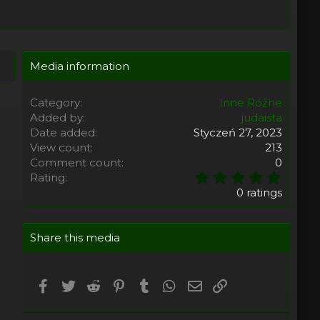
Media information
Category
Inne Różne
Added by
judaista
Date added
Styczeń 27, 2023
View count
213
Comment count
0
0
Rating
,
0 ratings
0
0
s
Share this media
t
a
r
(
Facebook
Twitter
Reddit
Pinterest
Tumblr
WhatsApp
Email
Umieść Link
s
)