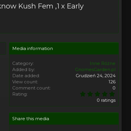
know Kush Fem ,1 x Early
Media information
Category
Inne Różne
Added by
GnomesGarden.pl
Date added
Grudzień 24, 2024
View count
126
Comment count
0
0
Rating
,
0 ratings
0
0
s
Share this media
t
a
r