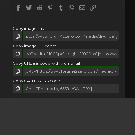
(
Facebook
Twitter
Reddit
Pinterest
Tumblr
WhatsApp
Email
Umieść Link
s
)
Copy image link
Copy image BB code
Copy URL BB code with thumbnail
Copy GALLERY BB code