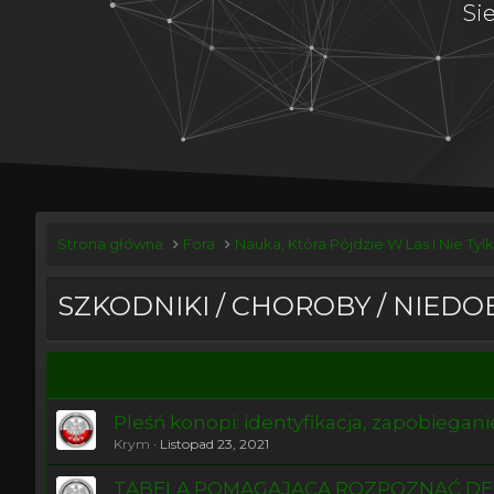
Si
Strona główna
Fora
Nauka, Która Pójdzie W Las I Nie Tyl
SZKODNIKI / CHOROBY / NIED
Pleśń konopi: identyfikacja, zapobieganie
Krym
Listopad 23, 2021
TABELA POMAGAJĄCA ROZPOZNAĆ DEF