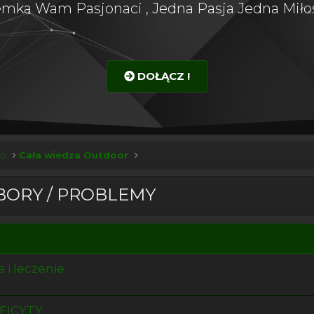
emka Wam Pasjonaci , Jedna Pasja Jedna Miłoś
DOŁĄCZ !
ko
Cała wiedza Outdoor
OBORY / PROBLEMY
 i leczenie.
ICYTY.