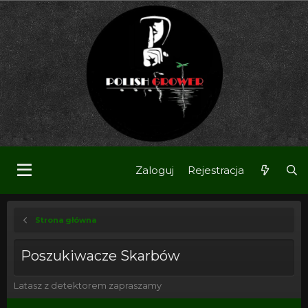
Zaloguj
Rejestracja
Strona główna
Poszukiwacze Skarbów
Latasz z detektorem zapraszamy