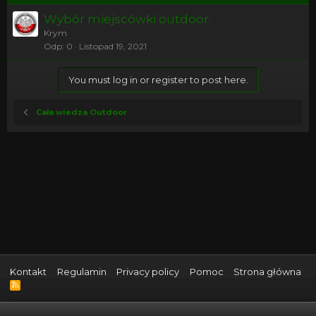
Wybór miejscówki outdoor.
Krym
Odp
0
Listopad 19, 2021
You must log in or register to post here.
Cała wiedza Outdoor
Kontakt
Regulamin
Privacy policy
Pomoc
Strona główna
R
S
S