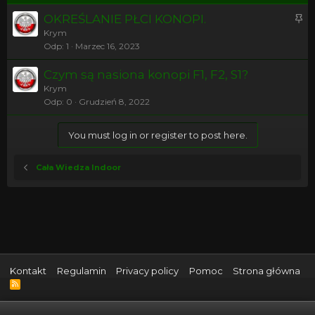
P
OKREŚLANIE PŁCI KONOPI.
r
Krym
Odp
1
Marzec 16, 2023
z
y
Czym są nasiona konopi F1, F2, S1?
k
Krym
l
Odp
0
Grudzień 8, 2022
e
j
You must log in or register to post here.
o
n
y
Cała Wiedza Indoor
Kontakt
Regulamin
Privacy policy
Pomoc
Strona główna
R
S
S