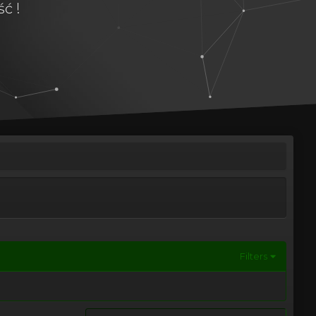
ć !
Filters