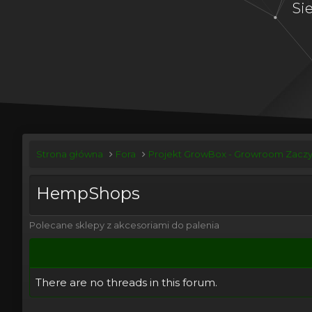
Si
Strona główna
Fora
Projekt GrowBox - Growroom Zaczy
HempShops
Polecane sklepy z akcesoriami do palenia
There are no threads in this forum.