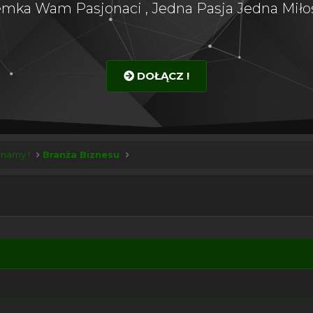
emka Wam Pasjonaci , Jedna Pasja Jedna Miłoś
DOŁĄCZ !
namy !
Branża Biznesu