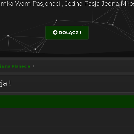
emka Wam Pasjonaci , Jedna Pasja Jedna Miłoś
DOŁĄCZ !
ja na Planecie
ja !