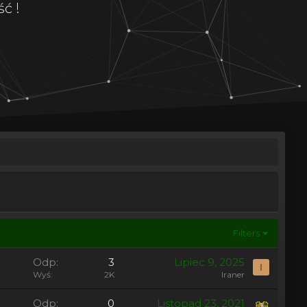
ć !
Filters
Odp
3
Lipiec 9, 2025
I
Wyś
2K
Iraner
Odp
0
Listopad 23, 2021